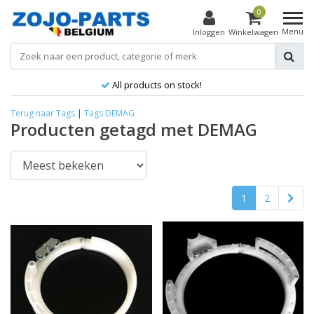
0
Menu
Inloggen
Winkelwagen
Best product, better price!
Terug naar Tags
|
Tags
DEMAG
Producten getagd met DEMAG
1
2