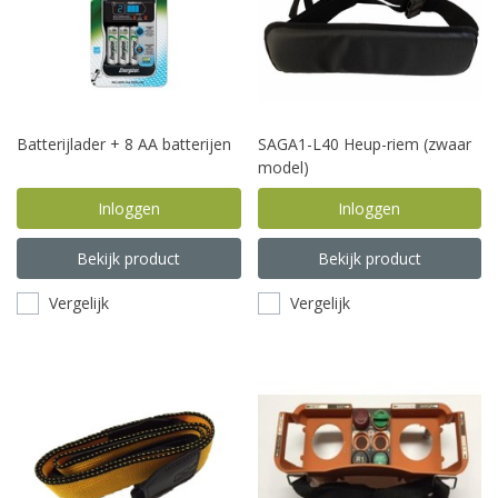
Batterijlader + 8 AA batterijen
SAGA1-L40 Heup-riem (zwaar
model)
Inloggen
Inloggen
Bekijk product
Bekijk product
Vergelijk
Vergelijk