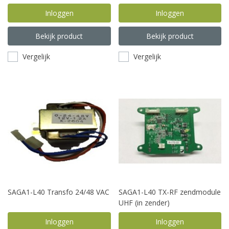
Inloggen
Inloggen
Bekijk product
Bekijk product
Vergelijk
Vergelijk
SAGA1-L40 Transfo 24/48 VAC
SAGA1-L40 TX-RF zendmodule
UHF (in zender)
Inloggen
Inloggen