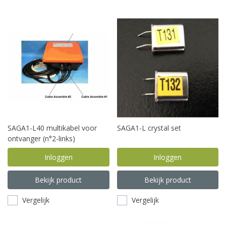
SAGA1-L40 multikabel voor
SAGA1-L crystal set
ontvanger (n°2-links)
Inloggen
Inloggen
Bekijk product
Bekijk product
Vergelijk
Vergelijk