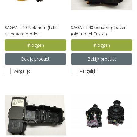
SAGA1-L40 Nek-riem (licht
SAGA1-L40 behuizing boven
standaard model)
(old model Cristal)
Inloggen
Inloggen
Bekijk product
Bekijk product
Vergelijk
Vergelijk