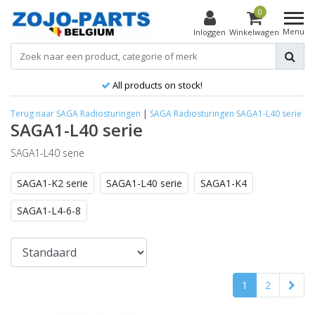
0
Menu
Inloggen
Winkelwagen
Best product, better price!
Terug naar SAGA Radiosturingen
|
SAGA Radiosturingen
SAGA1-L40 serie
SAGA1-L40 serie
SAGA1-L40 serie
SAGA1-K2 serie
SAGA1-L40 serie
SAGA1-K4
SAGA1-L4-6-8
1
2