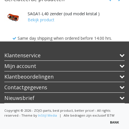
SAGA1-L40 zender (oud model kristal )
Bekijk product
when ordered before 14.00 hrs.
All produ
Klantenservice
Mijn account
Klantbeoordelingen
Contactgegevens
Nieuwsbrief
Copyright © 2026 - ZOJO-parts, best product, better price! - All rights
reserved - Theme by
InStijl Media
|
Alle bedragen zijn exclusief BTW