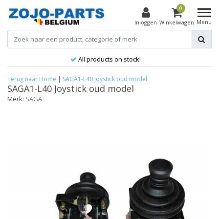
0
Menu
Inloggen
Winkelwagen
All products on stock!
Terug naar Home
|
SAGA1-L40 Joystick oud model
SAGA1-L40 Joystick oud model
Merk:
SAGA