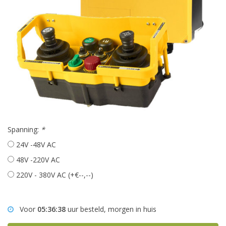
Spanning:
*
24V -48V AC
48V -220V AC
220V - 380V AC (+€--,--)
Voor
05:36:37
uur besteld, morgen in huis