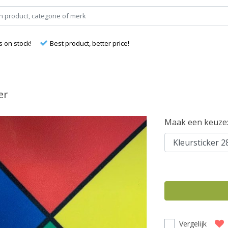
s on stock!
Best product, better price!
er
Maak een keuze
Vergelijk