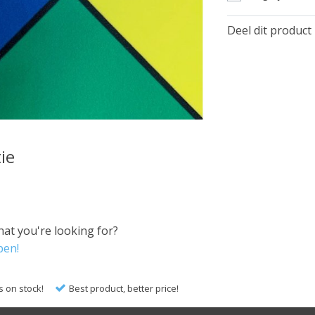
Deel dit product
ie
hat you're looking for?
pen!
s on stock!
Best product, better price!