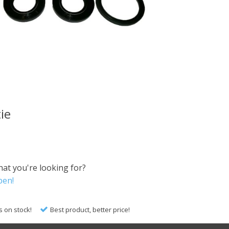
ie
hat you're looking for?
pen!
s on stock!
Best product, better price!