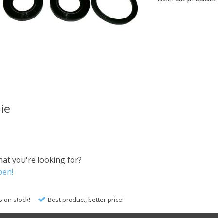
ie
hat you're looking for?
pen!
s on stock!
Best product, better price!