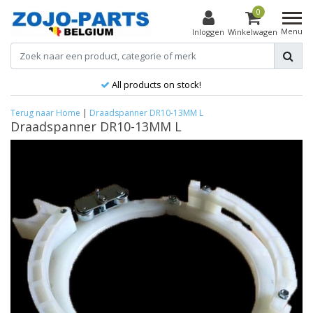
0
Menu
Inloggen
Winkelwagen
All products on stock!
Terug naar Home
|
Draadspanner DR10-13MM L
Draadspanner DR10-13MM L