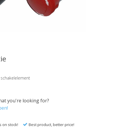
ie
 schakelelement
hat you're looking for?
pen!
s on stock!
Best product, better price!