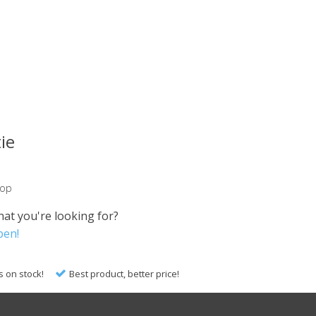
ie
nop
hat you're looking for?
pen!
s on stock!
Best product, better price!