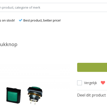
s on stock!
Best product, better price!
rukknop
Vergelijk
Deel dit product