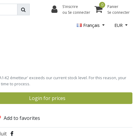
0
S'inscrire
Panier
ou Se connecter
Se connecter
Français
EUR
A1-K2 émetteur' exceeds our current stock level. For this reason, your
time to process.
Login for prices
Add to favorites
uit