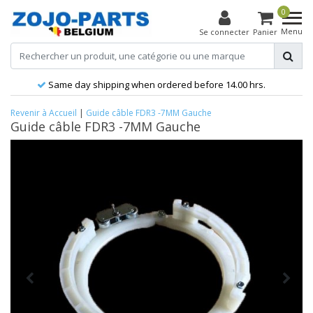
0
Menu
Se connecter
Panier
Same day shipping when ordered before 14.00 hrs.
Revenir à Accueil
|
Guide câble FDR3 -7MM Gauche
Guide câble FDR3 -7MM Gauche