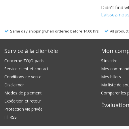
Didn't find w
Laissez-nous
Same day shipping when ordered before 14.00 hrs.
All product
Service à la clientèle
Mon comp
Concerne ZOJO-parts
S'inscrire
Service client et contact
Mes command
Conditions de vente
Mes billets
Disclaimer
Ma liste de so
Modes de paiement
Comparer les p
Expédition et retour
Évaluation
Protection vie privée
Fil RSS