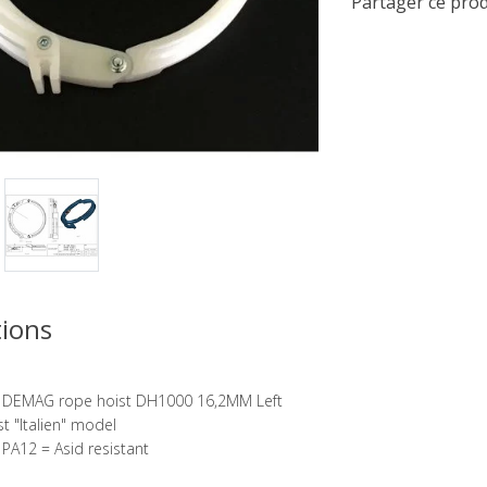
Partager ce prod
ions
r DEMAG rope hoist DH1000 16,2MM Left
ist "Italien" model
 PA12 = Asid resistant