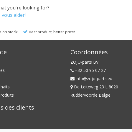
hat you're looking for?
 vous aider!
s on stock!
Best product, better price!
te
Coordonnées
ZOJO-parts BV
es
+32 50 95 07 27
info@zojo-parts.eu
uhaits
De Leiteweg 23 L 8020
roduits
Ruddervoorde België
s des clients