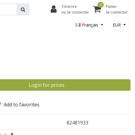
0
S'inscrire
Panier
ou Se connecter
Se connecter
Français
EUR
Login for prices
Add to favorites
82481933