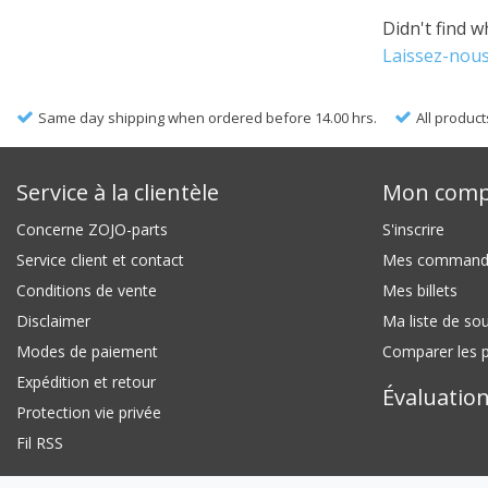
Didn't find w
Laissez-nous
Same day shipping when ordered before 14.00 hrs.
All product
Service à la clientèle
Mon comp
Concerne ZOJO-parts
S'inscrire
Service client et contact
Mes command
Conditions de vente
Mes billets
Disclaimer
Ma liste de so
Modes de paiement
Comparer les p
Expédition et retour
Évaluation
Protection vie privée
Fil RSS