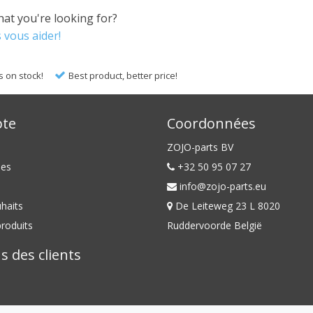
hat you're looking for?
 vous aider!
s on stock!
Best product, better price!
te
Coordonnées
ZOJO-parts BV
es
+32 50 95 07 27
info@zojo-parts.eu
uhaits
De Leiteweg 23 L 8020
roduits
Ruddervoorde België
s des clients