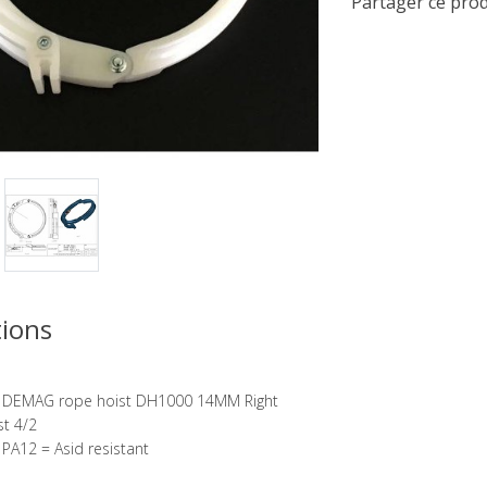
Partager ce prod
ions
r DEMAG rope hoist DH1000 14MM Right
ist 4/2
 PA12 = Asid resistant