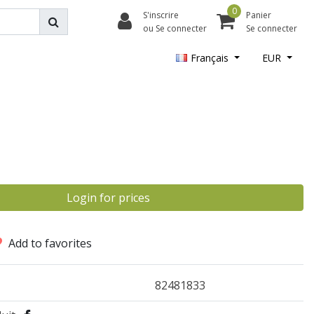
0
S'inscrire
Panier
ou Se connecter
Se connecter
Français
EUR
Login for prices
Add to favorites
82481833