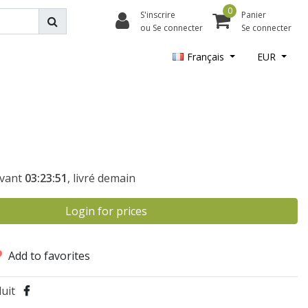
0
S'inscrire
Panier
ou Se connecter
Se connecter
Français
EUR
vant
03:23:51
, livré demain
Login for prices
Add to favorites
uit