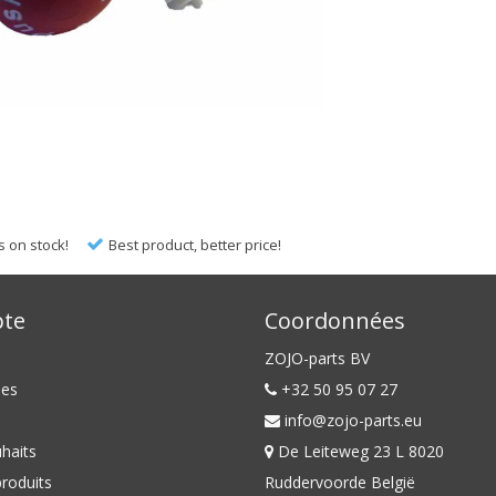
s on stock!
Best product, better price!
te
Coordonnées
ZOJO-parts BV
es
+32 50 95 07 27
info@zojo-parts.eu
uhaits
De Leiteweg 23 L 8020
roduits
Ruddervoorde België