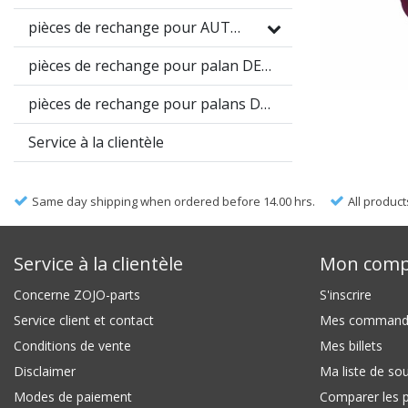
pièces de rechange pour AUTEC
pièces de rechange pour palan DEMAG DC
pièces de rechange pour palans DEMAG DH
Service à la clientèle
Same day shipping when ordered before 14.00 hrs.
All product
Service à la clientèle
Mon comp
Concerne ZOJO-parts
S'inscrire
Service client et contact
Mes command
Conditions de vente
Mes billets
Disclaimer
Ma liste de so
Modes de paiement
Comparer les p