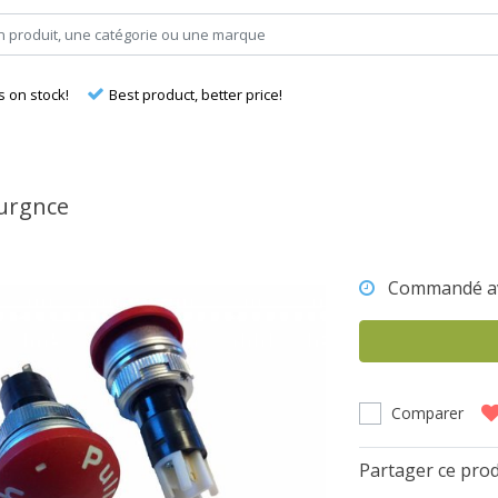
s on stock!
Best product, better price!
urgnce
Commandé a
Comparer
Partager ce prod