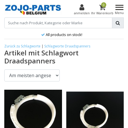
0
Menu
anmelden
Ihr Warenkorb
All products on stock!
Zurück zu Schlagworte
|
Schlagworte
Draadspanners
Artikel mit Schlagwort
Draadspanners