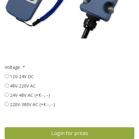
Voltage:
*
12V-24V DC
48V-220V AC
24V-48V AC (+€--,--)
220V-380V AC (+€--,--)
Login for prices