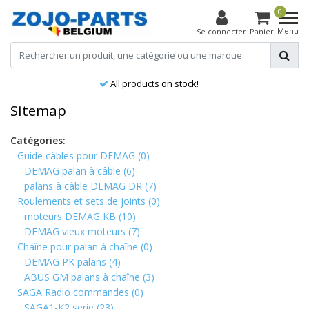
0
Menu
Se connecter
Panier
All products on stock!
Sitemap
Catégories:
Guide câbles pour DEMAG
(0)
DEMAG palan à câble
(6)
palans à câble DEMAG DR
(7)
Roulements et sets de joints
(0)
moteurs DEMAG KB
(10)
DEMAG vieux moteurs
(7)
Chaîne pour palan à chaîne
(0)
DEMAG PK palans
(4)
ABUS GM palans à chaîne
(3)
SAGA Radio commandes
(0)
SAGA1-K2 serie
(23)